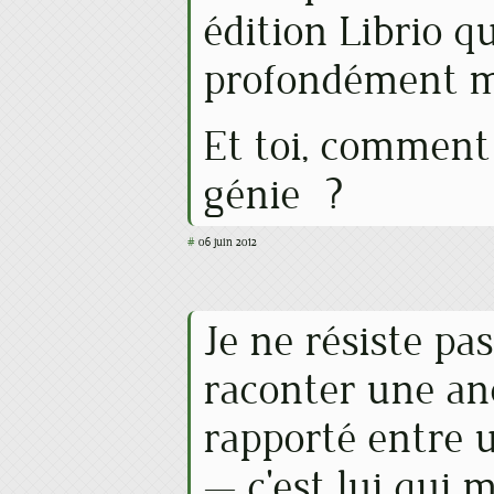
édition Librio q
profondément m
Et toi, comment
génie ?
#
06 juin 2012
Je ne résiste pas
raconter une an
rapporté entre 
— c'est lui qui m