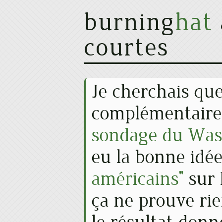
burning
hat
courtes
Je cherchais qu
complémentaire
sondage du Was
eu la bonne idé
américains"
sur 
ça ne prouve ri