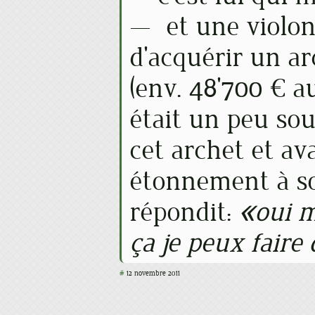
— et une violon
d'acquérir un a
(env. 48'700 € au
était un peu sou
cet archet et ava
étonnement à so
répondit:
oui 
ça je peux faire
#
12 novembre 2011