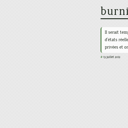
burn
Il serait te
d'états rée
privées et o
#
13 juillet 2012