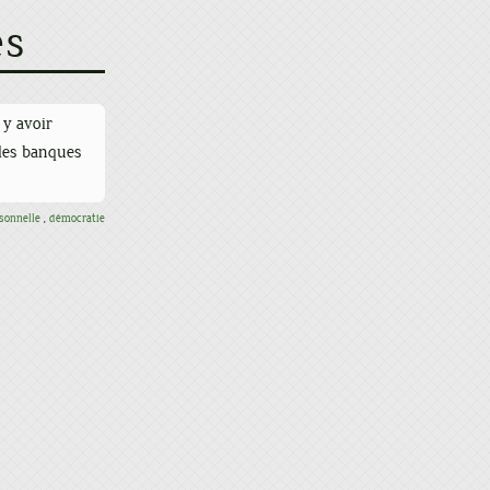
es
 y avoir
 des banques
rsonnelle
,
démocratie