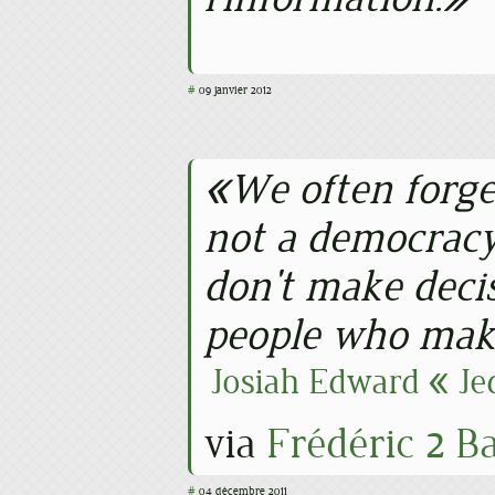
#
09 janvier 2012
We often forget
not a democracy.
don't make deci
people who mak
Josiah Edward « Jed
via
Frédéric 2 B
#
04 décembre 2011