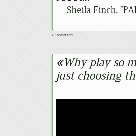
Sheila Finch, "PA
#
11 février 2012
Why play so m
just choosing th