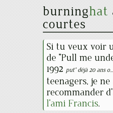
burning
hat
courtes
Si tu veux voir 
de "Pull me und
1992
put* déjà 20 ans o
teenagers, je ne
recommander d'a
l'ami Francis
.