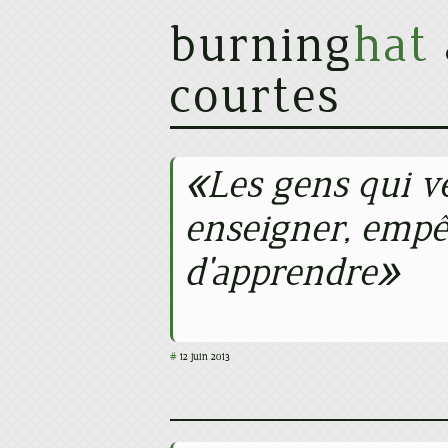
burning
hat
courtes
Les gens qui v
enseigner, emp
d'apprendre
#
12 juin 2013