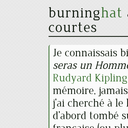
burning
hat
courtes
Je connaissais b
seras un Homme
Rudyard Kipling
mémoire, jamais
j'ai cherché à le 
d'abord tombé s