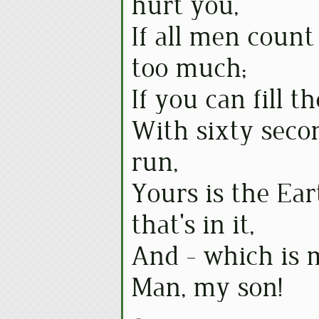
hurt you,
If all men coun
too much;
If you can fill 
With sixty seco
run,
Yours is the Ea
that's in it,
And - which is m
Man, my son!