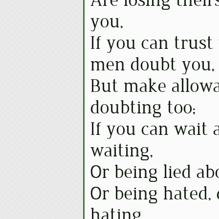
Are losing their
you,
If you can trust
men doubt you,
But make allowa
doubting too;
If you can wait 
waiting,
Or being lied abo
Or being hated, 
hating,