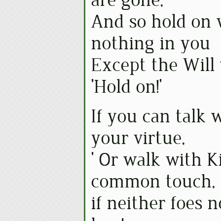
are gone,
And so hold on 
nothing in you
Except the Will
'Hold on!'
If you can talk
your virtue,
' Or walk with K
common touch,
if neither foes 